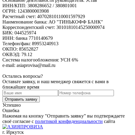
Основание деятельности руководителя: Устав
ИНН/КПП: 3808286652 / 380801001
ОГРН: 1243800003908
Расчетный счет: 40702810110001597929
Наименование банка: АО "ТИНЬКОФФ БАНК"
Корреспондентский счет: 30101810145250000974
БИК: 044525974
ИНН: банка 7710140679
Телефон/факс 89953240913
ОКПО: 85652827
ОКВЭД: 79.12
Система налогообложения: УСН 6%
e-mail: asiaprovisa@mail.ru
Скачать реквизиты
Остались вопросы?
Оставьте заявку, и наш менеджер свяжется с вами в
ближайшее время
Успешно
Ошибка
Нажимая на кнопку "Отправить заявку” вы подтверждаете
своё согласие с
политикой конфиденциальности
сайта
г. Иркутск