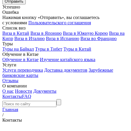
Успешно
Ошибка
Нажимая кнопку «Отправить», вы соглашаетесь
с условиями
Пользовательского соглашения
Список виз
Виза в Китай
Виза в Японию
Виза в Южную Корею
Виза на
Кипр
Виза в Италию
Виза в Испанию
Виза во Францию
Туры
Туры на Байкал
Туры в Тибет
Туры в Китай
Обучение в Китае
Обучение в Китае
Изучение китайского языка
Услуги
Услуги переводчика
Доставка документов
Зарубежные
банковские карты
Отзывы
О компании
О нас
Новости
Документы
Контакты
FAQ
Главная
/
Контакты